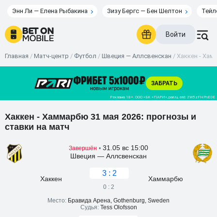
Энн Ли — Елена Рыбакина
Зизу Бергс — Бен Шелтон
Тейл
Войти
Главная
/
Матч-центр
/
Футбол
/
Швеция — Аллсвенскан
/
Хаккен - Хам
Хаккен - Хаммарбю 31 мая 2026: прогнозы и
ставки на матч
31.05 вс 15:00
Завершён
•
Швеция — Аллсвенскан
3 : 2
Хаккен
Хаммарбю
0 : 2
Место:
Бравида Арена, Gothenburg, Sweden
Судья:
Tess Olofsson