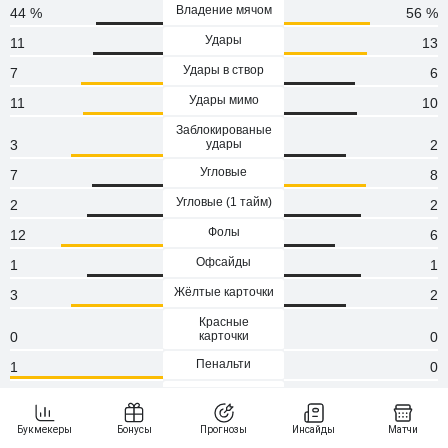
Владение мячом
44 %
56 %
Удары
11
13
Удары в створ
7
6
Удары мимо
11
10
Заблокированые
3
удары
2
Угловые
7
8
Угловые (1 тaйм)
2
2
Фолы
12
6
Офсайды
1
1
Жёлтые карточки
3
2
Красные
0
карточки
0
Пенальти
1
0
Атаки
73
103
Сейвы
0
0