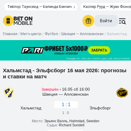
Тейлор Таунсенд — Белинда Бенчич
Каспер Рууд — Жуан Фонс
Войти
Главная
/
Матч-центр
/
Футбол
/
Швеция — Аллсвенскан
/
Хальмстад - 
Хальмстад - Эльфсборг 16 мая 2026: прогнозы
и ставки на матч
16.05 сб 16:00
Завершён
•
Швеция — Аллсвенскан
1 : 1
Хальмстад
Эльфсборг
1 : 0
Место:
Эрьянс Валль, Halmstad, Sweden
Судья:
Richard Sundell