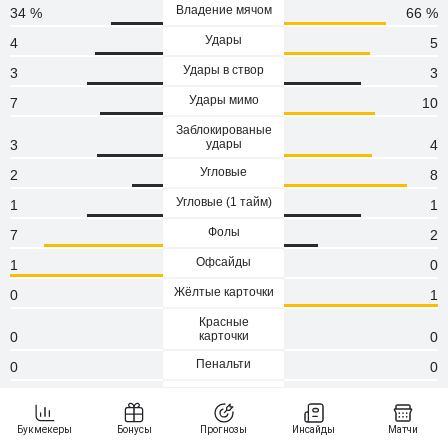
Владение мячом
34 %
66 %
Удары
4
5
Удары в створ
3
3
Удары мимо
7
10
Заблокированые
3
удары
4
Угловые
2
8
Угловые (1 тaйм)
1
1
Фолы
7
2
Офсайды
1
0
Жёлтые карточки
0
1
Красные
0
карточки
0
Пенальти
0
0
Атаки
63
134
Сейвы
0
0