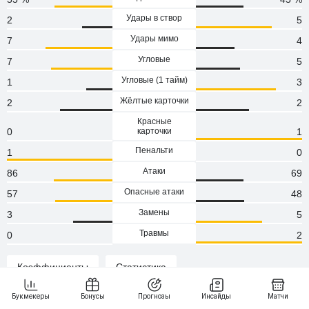
Удары в створ
2
5
Удары мимо
7
4
Угловые
7
5
Угловые (1 тaйм)
1
3
Жёлтые карточки
2
2
Красные
0
карточки
1
Пенальти
1
0
Атаки
86
69
Опасные атаки
57
48
Замены
3
5
Травмы
0
2
Коэффициенты
Статистика
Статистика и результаты Хегелманн - Шяуляй