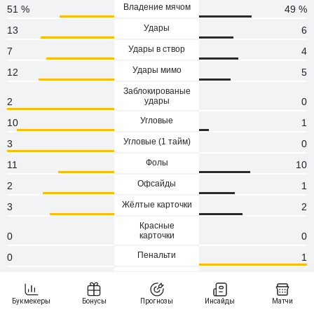
Владение мячом
51 %
49 %
Удары
13
6
Удары в створ
7
4
Удары мимо
12
5
Заблокированые
2
удары
0
Угловые
10
1
Угловые (1 тaйм)
3
0
Фолы
11
10
Офсайды
2
1
Жёлтые карточки
3
2
Красные
0
карточки
0
Пенальти
0
1
Атаки
110
78
Сейвы
2
6