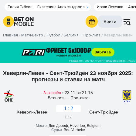
Талия Гибсон — Екатерина Александрова
Иржи Лехечка — Але
Войти
Главная
/
Матч-центр
/
Футбол
/
Бельгия — Про-лига
/
Хеверли-Левен - 
Хеверли-Левен - Сент-Трюйден 23 ноября 2025:
прогнозы и ставки на матч
23.11 вс 21:15
Завершён
•
Бельгия — Про-лига
1 : 2
Хеверли-Левен
Сент-Трюйден
1 : 2
Место:
Ден Дрееф, Heverlee, Belgium
Судья:
Bert Verbeke