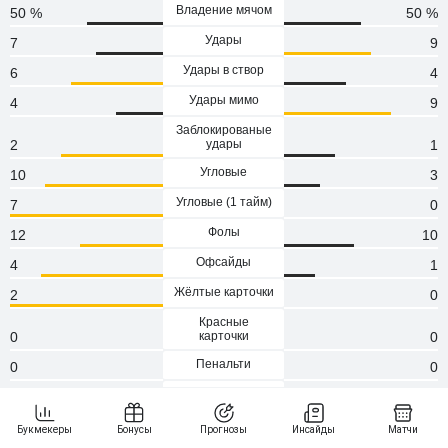
Владение мячом
50 %
50 %
Удары
7
9
Удары в створ
6
4
Удары мимо
4
9
Заблокированые
2
удары
1
Угловые
10
3
Угловые (1 тaйм)
7
0
Фолы
12
10
Офсайды
4
1
Жёлтые карточки
2
0
Красные
0
карточки
0
Пенальти
0
0
Атаки
101
67
Сейвы
0
0