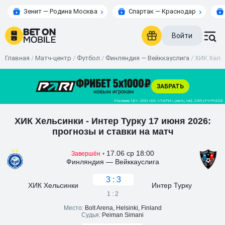
Зенит — Родина Москва
Спартак — Краснодар
Войти
Главная
/
Матч-центр
/
Футбол
/
Финляндия — Вейккауслига
/
ХИК Хельс
ХИК Хельсинки - Интер Турку 17 июня 2026:
прогнозы и ставки на матч
17.06 ср 18:00
Завершён
•
Финляндия — Вейккауслига
3 : 3
ХИК Хельсинки
Интер Турку
1 : 2
Место:
Bolt Arena, Helsinki, Finland
Судья:
Peiman Simani