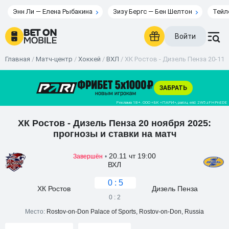
Энн Ли — Елена Рыбакина
Зизу Бергс — Бен Шелтон
Тейл
Войти
Главная
/
Матч-центр
/
Хоккей
/
ВХЛ
/
ХК Ростов - Дизель Пенза 20-11-2
ХК Ростов - Дизель Пенза 20 ноября 2025:
прогнозы и ставки на матч
20.11 чт 19:00
Завершён
•
ВХЛ
0 : 5
ХК Ростов
Дизель Пенза
0 : 2
Место:
Rostov-on-Don Palace of Sports, Rostov-on-Don, Russia