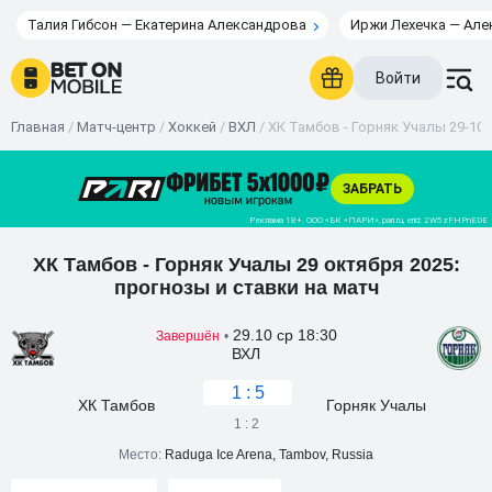
Талия Гибсон — Екатерина Александрова
Иржи Лехечка — Але
Войти
Главная
/
Матч-центр
/
Хоккей
/
ВХЛ
/
ХК Тамбов - Горняк Учалы 29-10-
ХК Тамбов - Горняк Учалы 29 октября 2025:
прогнозы и ставки на матч
29.10 ср 18:30
Завершён
•
ВХЛ
1 : 5
ХК Тамбов
Горняк Учалы
1 : 2
Место:
Raduga Ice Arena, Tambov, Russia