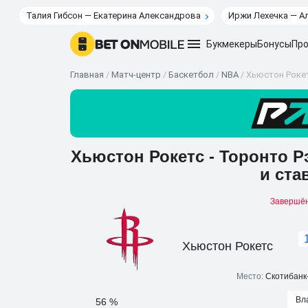
Талия Гибсон — Екатерина Александрова
Иржи Лехечка — А
Букмекеры
Бонусы
Про
Главная
/
Матч-центр
/
Баскетбол
/
NBA
/
Хьюстон Рокет
Хьюстон Рокетс - Торонто Р
и ста
Завершё
Хьюстон Рокетс
Место:
Скотибанк-
Вл
56 %