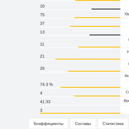
10
Уд
75
37
13
11
21
26
Ре
74.3 %
С
4
Вр
41:33
3
Коэффициенты
Составы
Статистика