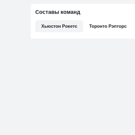
Составы команд
Хьюстон Рокетс
Торонто Рэпторс
Основной состав
№
Игрок
1
Амен Томпсон
SF
7
Кевин Дюрант
PF
10
Джабари Смит Дж.
PF
20
Джош Окоджи
SG
28
Альперен Сенгун
Center
Запасные