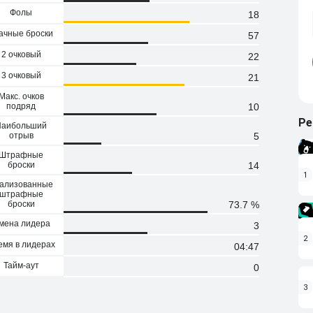
Фолы
18
ачные броски
57
2 очковый
22
3 очковый
21
Макс. очков
подряд
10
Ре
Наибольший
отрыв
5
Штрафные
броски
14
1
ализованные
штрафные
броски
73.7 %
мена лидера
3
2
емя в лидерах
04:47
Тайм-аут
0
3