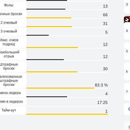
3
Фолы
13
ачные броски
66
2 очковый
31
4
3 очковый
5
Макс. очков
подряд
12
5
Наибольший
отрыв
12
Штрафные
броски
30
6
ализованные
штрафные
броски
83.3 %
7
мена лидера
4
емя в лидерах
17:25
Тайм-аут
1