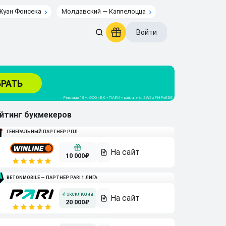
Жуан Фонсека
Молдавский — Каппелоцца
Войти
йтинг букмекеров
ГЕНЕРАЛЬНЫЙ ПАРТНЕР РПЛ
10 000₽
BETONMOBILE — ПАРТНЕР PARI 1 ЛИГА
20 000₽