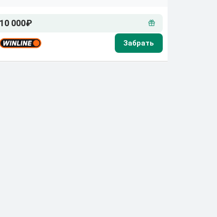
10 000₽
20 000₽
40 000₽
15 000₽