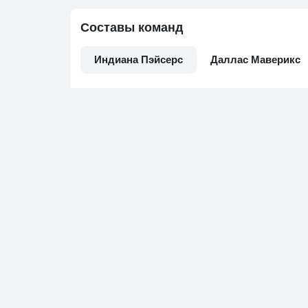
Составы команд
Индиана Пэйсерс
Даллас Маверикс
Основной состав
№
Игрок
5
Джарасе Уолкер
PF
22
Исайя Джексон
Center
23
Аарон Несмит
SF
26
Бен Шеппард
SG
43
Паскаль Сиакам
PF
Запасные