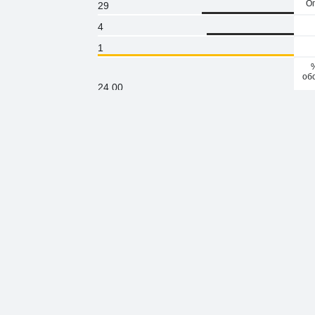
О
29
4
1
об
24.00
6
Точ
0.33
12
0.84
1.22
Коэффициенты
Составы
Статистика
Составы команд