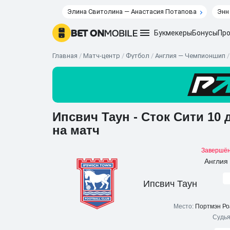
Элина Свитолина — Анастасия Потапова
Энн
Букмекеры
Бонусы
Про
Главная
/
Матч-центр
/
Футбол
/
Англия — Чемпионшип
Ипсвич Таун - Сток Сити 10 
на матч
Завершё
Англия
Ипсвич Таун
Место:
Портмэн Роа
Судья