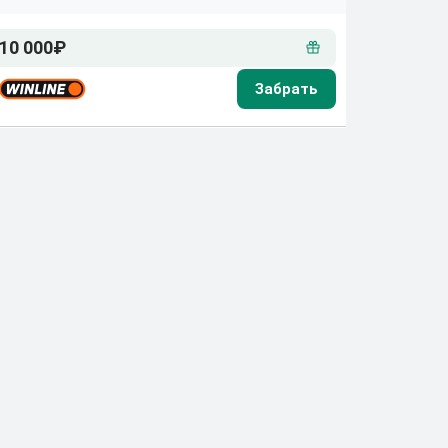
10 000₽
20 000₽
40 000₽
15 000₽