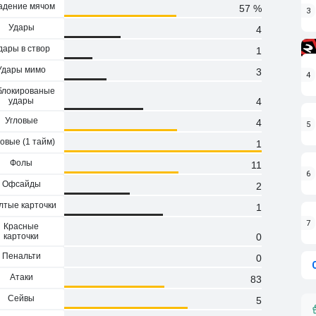
адение мячом
57 %
3
Удары
4
дары в створ
1
Удары мимо
3
4
блокированые
удары
4
Угловые
4
5
ловые (1 тaйм)
1
Фолы
11
6
Офсайды
2
лтые карточки
1
7
Красные
карточки
0
Пенальти
0
Атаки
83
Сейвы
5