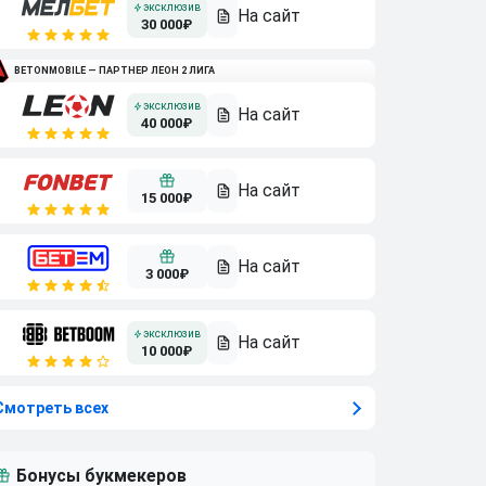
30 000₽
BETONMOBILE — ПАРТНЕР ЛЕОН 2 ЛИГА
40 000₽
15 000₽
3 000₽
10 000₽
Смотреть всех
Бонусы букмекеров