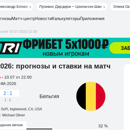
лександр Блокс
Лусиано Дардери — Цзюньчэн Шан
Элина Св
гнозы
Матч-центр
Новости
Калькуляторы
Приложения
ьгия 10-07-2026 22:00
026: прогнозы и ставки на матч
10.07 пт 22:00
н
•
ЧМ-2026
2 : 1
Бельгия
1 : 1
SoFi, Inglewood, CA, USA
я:
Michael Oliver
адение мячом
32 %