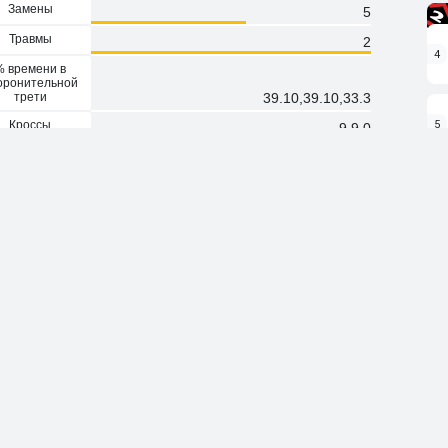
Замены
5
Травмы
2
4
% времени в
оронительной
трети
39.10,39.10,33.3
Кроссы
5
9,9,0
ность кроссов
0.22,0.22,0.00
рафной удар
16
6
Удары по
воротам
13
Ключевые
7
передачи
2,2,0
Точность
передач
0.78,0.78,0.00
брасывания
15
xG
0.36