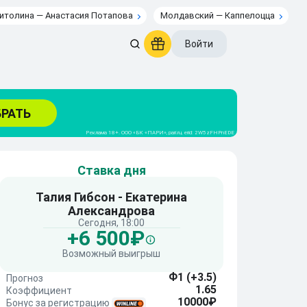
итолина — Анастасия Потапова
Молдавский — Каппелоцца
Войти
Ставка дня
Талия Гибсон - Екатерина
Александрова
Сегодня, 18:00
+6 500₽
Возможный выигрыш
Ф1 (+3.5)
Прогноз
1.65
Коэффициент
10000₽
Бонус за регистрацию