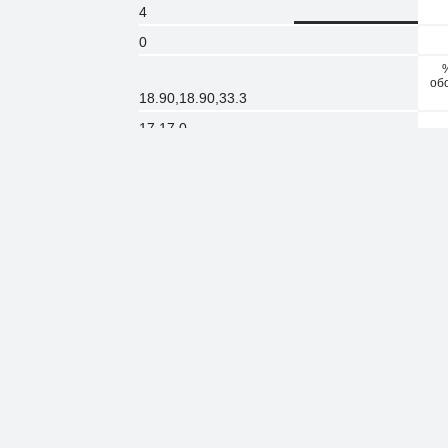
4
0
об
18.90,18.90,33.3
17,17,0
Точ
0.12,0.12,0.00
Шт
19
4
13,13,0
0.90,0.90,0.00
В
22
2.07
Коэффициенты
Составы
Статистика