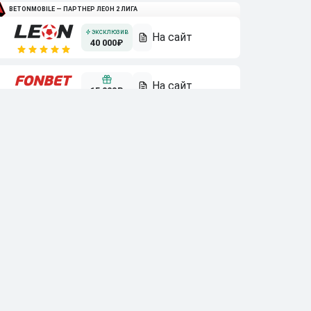
BETONMOBILE — ПАРТНЕР ЛЕОН 2 ЛИГА
40 000₽
15 000₽
3 000₽
10 000₽
Смотреть всех
Бонусы букмекеров
10 000₽