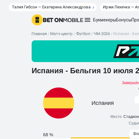
Талия Гибсон — Екатерина Александрова
Иржи Лехечка — А
Букмекеры
Бонусы
Про
Главная
/
Матч-центр
/
Футбол
/
ЧМ-2026
/
Испания - Бел
Испания - Бельгия 10 июля 2
Завершё
Испания
Место:
Стадион 
Судь
Вл
68 %