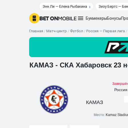
Энн Ли — Елена Рыбакина
Зизу Бергс — Бе
Букмекеры
Бонусы
Про
Главная
/
Матч-центр
/
Футбол
/
Россия — Первая лига
/
КАМАЗ - СКА Хабаровск 23 н
Завершё
Россия
КАМАЗ
Место:
Kamaz Stadiu