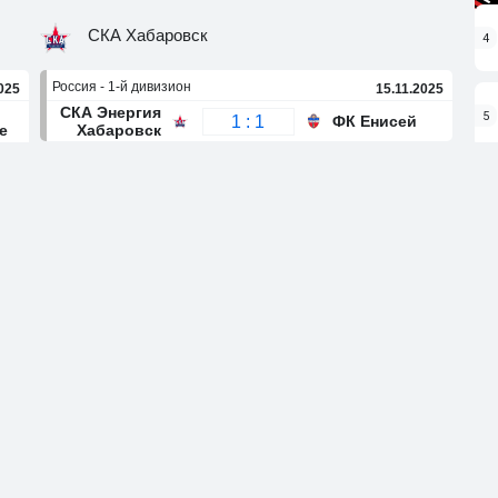
СКА Хабаровск
4
Россия - 1-й дивизион
025
15.11.2025
СКА Энергия
5
1 : 1
ФК Енисей
е
Хабаровск
Россия - 1-й дивизион
09.11.2025
025
СКА Энергия
6
0 : 2
Урал
Хабаровск
Россия - 1-й дивизион
03.11.2025
7
Нефтехимик
СКА Энергия
1 : 1
025
Нижнекамск
Хабаровск
е
Россия - 1-й дивизион
26.10.2025
СКА Энергия
Факел
1 : 0
Хабаровск
Воронеж
025
Россия - 1-й дивизион
18.10.2025
е
СКА Энергия
Сокол
0 : 0
Хабаровск
Саратов
025