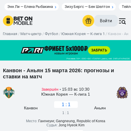
Энн Ли — Елена Рыбакина
Зизу Бергс — Бен Шелтон
Тейл
Войти
Главная
/
Матч-центр
/
Футбол
/
Южная Корея — К-лига 1
/
Канвон - Ань
Канвон - Аньян 15 марта 2026: прогнозы и
ставки на матч
15.03 вс 10:30
Завершён
•
Южная Корея — К-лига 1
1 : 1
Канвон
Аньян
1 : 1
Место:
Гангнеунг, Gangneung, Republic of Korea
Судья:
Jong Hyeok Kim