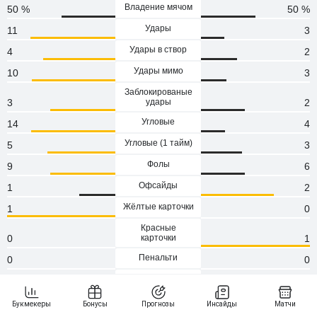
Владение мячом
50 %
50 %
Удары
11
3
Удары в створ
4
2
Удары мимо
10
3
Заблокированые
3
удары
2
Угловые
14
4
Угловые (1 тaйм)
5
3
Фолы
9
6
Офсайды
1
2
Жёлтые карточки
1
0
Красные
0
карточки
1
Пенальти
0
0
Атаки
71
63
Сейвы
1
2