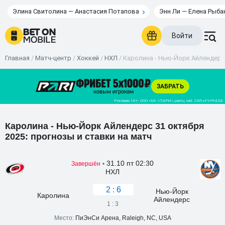
Элина Свитолина — Анастасия Потапова
Энн Ли — Елена Рыба
Войти
Главная
/
Матч-центр
/
Хоккей
/
НХЛ
/
Каролина - Нью-Йорк Айлендерс 
Каролина - Нью-Йорк Айлендерс 31 октября
2025: прогнозы и ставки на матч
31.10 пт 02:30
Завершён
•
НХЛ
2 : 6
Нью-Йорк
Каролина
Айлендерс
1 : 3
Место:
ПиЭнСи Арена, Raleigh, NC, USA