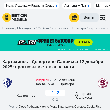
Иржи Лехечка — Рафаэль Ходар
Асплунд — Пат
Миллер 
Войти
Главная
/
Матч-центр
/
Футбол
/
Коста-Рика — Примера
/
Картахинес - 
Картахинес - Депортиво Саприсса 12 декабря
2025: прогнозы и ставки на матч
12.12 пт 05:00
Завершён
•
Коста-Рика — Примера
1 : 2
Депортиво
Картахинес
Саприсса
0 : 2
Место:
Хосе Рафаэль Фелло Меца Иванкович, Cartago, Costa Rica