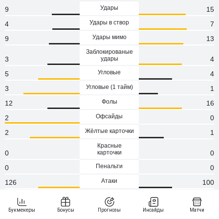
Удары
9
15
Удары в створ
4
7
Удары мимо
9
13
Заблокированые
3
удары
4
Угловые
5
4
Угловые (1 тaйм)
3
1
Фолы
12
16
Офсайды
2
0
Жёлтые карточки
2
1
Красные
0
карточки
0
Пенальти
0
0
Атаки
126
100
Сейвы
4
2
Опасные атаки
60
48