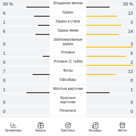
Владение мячом
50 %
50 %
Удары
6
12
Удары в створ
1
3
Удары мимо
6
14
Заблокированые
0
удары
3
Угловые
1
6
Угловые (1 тaйм)
0
2
Фолы
7
12
Офсайды
0
0
Жёлтые карточки
1
1
Красные
0
карточки
0
Пенальти
0
0
Атаки
97
95
Сейвы
3
0