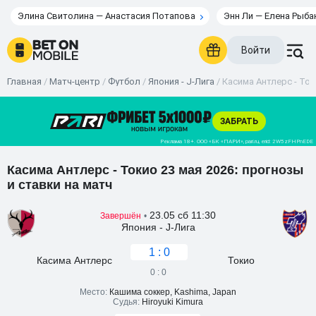
Элина Свитолина — Анастасия Потапова
Энн Ли — Елена Рыба
Войти
Главная
/
Матч-центр
/
Футбол
/
Япония - J-Лига
/
Касима Антлерс - Ток
Касима Антлерс - Токио 23 мая 2026: прогнозы
и ставки на матч
23.05 сб 11:30
Завершён
•
Япония - J-Лига
1 : 0
Касима Антлерс
Токио
0 : 0
Место:
Кашима соккер, Kashima, Japan
Судья:
Hiroyuki Kimura