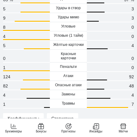
Удары в створ
5
3
Удары мимо
9
3
Угловые
8
0
Угловые (1 тaйм)
4
0
Жёлтые карточки
5
4
Красные
0
карточки
0
Пенальти
1
0
Атаки
124
92
Опасные атаки
82
48
Замены
4
4
Травмы
1
7
Коэффициенты
Статистика
Статистика и результаты КФ Дукаджини - Ллапи