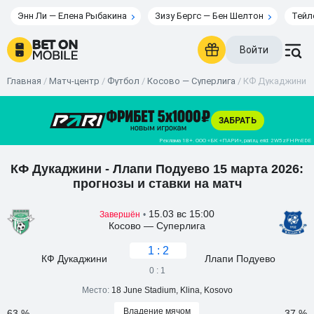
Энн Ли — Елена Рыбакина
Зизу Бергс — Бен Шелтон
Тейл
Войти
Главная
/
Матч-центр
/
Футбол
/
Косово — Суперлига
/
КФ Дукаджини - 
КФ Дукаджини - Ллапи Подуево 15 марта 2026:
прогнозы и ставки на матч
15.03 вс 15:00
Завершён
•
Косово — Суперлига
1 : 2
КФ Дукаджини
Ллапи Подуево
0 : 1
Место:
18 June Stadium, Klina, Kosovo
Владение мячом
63 %
37 %