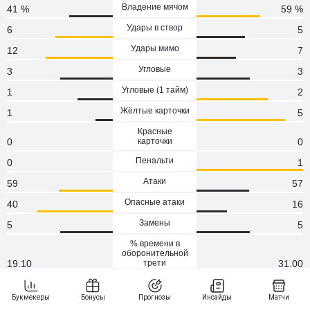
Владение мячом
41 %
59 %
Удары в створ
6
5
Удары мимо
12
7
Угловые
3
3
Угловые (1 тaйм)
1
2
Жёлтые карточки
1
5
Красные
0
карточки
0
Пенальти
0
1
Атаки
59
57
Опасные атаки
40
16
Замены
5
5
% времени в
оборонительной
19.10
трети
31.00
Кроссы
18
6
Точность кроссов
0.33
0.67