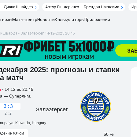
 — Диана Шнайдер
Артур Риндеркнех — Брендон Накасима
Ир
гнозы
Матч-центр
Новости
Калькуляторы
Приложения
ишварда - Залаэгерсег 14-12-2025 20:45
декабря 2025: прогнозы и ставки
а матч
14.12 вс 20:45
н
•
я — Суперлига
3 : 3
Залаэгерсег
2 : 2
portpalya, Kisvarda, Hungary
адение мячом
50 %