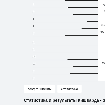
У
6
3
1
Уг
1
Жё
3
0
0
89
О
28
3
0
Коэффициенты
Статистика
Статистика и результаты Кишварда - 