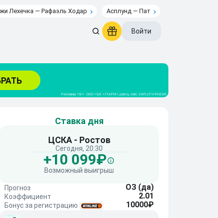
жи Лехечка — Рафаэль Ходар
Асплунд — Пат
Войти
Ставка дня
ЦСКА - Ростов
Сегодня, 20:30
+10 099₽
Возможный выигрыш
ОЗ (да)
Прогноз
2.01
Коэффициент
10000₽
Бонус за регистрацию