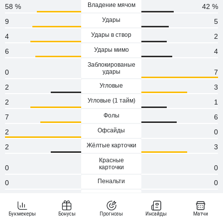
Владение мячом
58 %
42 %
Удары
9
5
Удары в створ
4
2
Удары мимо
6
4
Заблокированые
0
удары
7
Угловые
2
3
Угловые (1 тaйм)
2
1
Фолы
7
6
Офсайды
2
0
Жёлтые карточки
2
3
Красные
0
карточки
0
Пенальти
0
0
Атаки
115
95
Сейвы
2
3