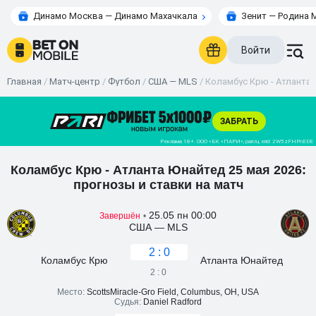
Динамо Москва — Динамо Махачкала
Зенит — Родина 
Войти
Главная
/
Матч-центр
/
Футбол
/
США — MLS
/
Коламбус Крю - Атланта Ю
Коламбус Крю - Атланта Юнайтед 25 мая 2026:
прогнозы и ставки на матч
25.05 пн 00:00
Завершён
•
США — MLS
2 : 0
Коламбус Крю
Атланта Юнайтед
2 : 0
Место:
ScottsMiracle-Gro Field, Columbus, OH, USA
Судья:
Daniel Radford