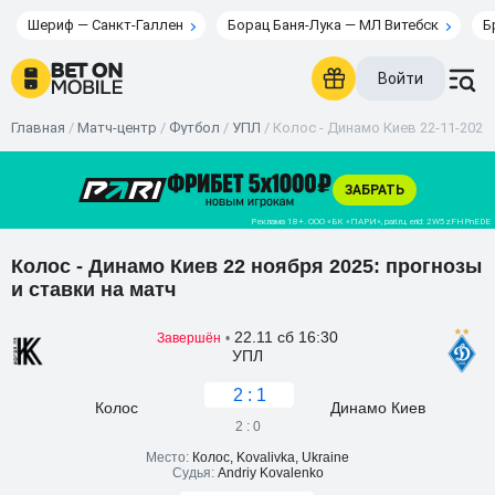
Шериф — Санкт-Галлен
Борац Баня-Лука — МЛ Витебск
Б
Войти
Главная
/
Матч-центр
/
Футбол
/
УПЛ
/
Колос - Динамо Киев 22-11-2025 
Колос - Динамо Киев 22 ноября 2025: прогнозы
и ставки на матч
22.11 сб 16:30
Завершён
•
УПЛ
2 : 1
Колос
Динамо Киев
2 : 0
Место:
Колос, Kovalivka, Ukraine
Судья:
Andriy Kovalenko