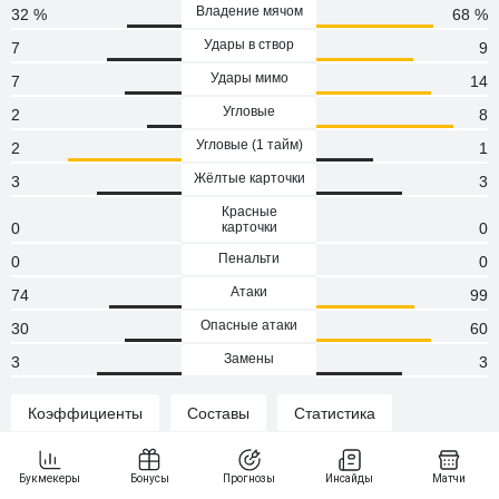
Владение мячом
32 %
68 %
Удары в створ
7
9
Удары мимо
7
14
Угловые
2
8
Угловые (1 тaйм)
2
1
Жёлтые карточки
3
3
Красные
0
карточки
0
Пенальти
0
0
Атаки
74
99
Опасные атаки
30
60
Замены
3
3
Коэффициенты
Составы
Статистика
Составы команд