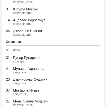
полузащитник
9
Юсуфа Мукоко
нападающий
14
Андреас Корнелиус
нападающий
44
Джованни Вианни
нападающий
Запасные
№
Игрок
31
Рунар Рунарссон
вратарь
4
Мунашэ Гарананга
защитник
20
Дзюнносукэ Судзуки
защитник
37
Mustapha Nyassi
защитник
21
Мадс Эмиль Мэдсен
полузащитник