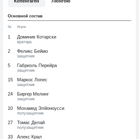
Копенгаген
Люнгбю
Основной состав
№
Игрок
1
Доминик Котарски
вратарь
2
Феликс Беймо
защитник
5
Габриэль Перейра
защитник
15
Маркос Лопес
защитник
24
Биргер Мелинг
защитник
10
Мохамед Элйоноусси
полузащитник
27
Томас Делай
полузащитник
33
Алекс Крал