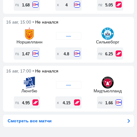
1.68
4
5.05
П1
Х
П2
16 авг, 15:00 •
Не начался
—
Норшелланн
Силькеборг
1.47
4.8
6.25
П1
Х
П2
16 авг, 17:00 •
Не начался
—
Люнгбю
Мидтьюлланд
4.95
4.15
1.66
П1
Х
П2
Смотреть все матчи