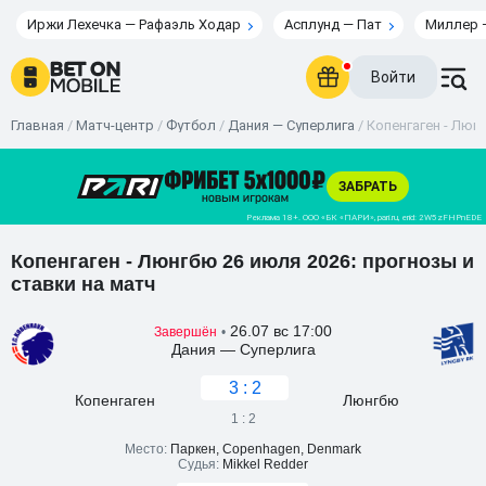
Иржи Лехечка — Рафаэль Ходар
Асплунд — Пат
Миллер 
Войти
Главная
/
Матч-центр
/
Футбол
/
Дания — Суперлига
/
Копенгаген - Люнг
Копенгаген - Люнгбю 26 июля 2026: прогнозы и
ставки на матч
26.07 вс 17:00
Завершён
•
Дания — Суперлига
3 : 2
Копенгаген
Люнгбю
1 : 2
Место:
Паркен, Copenhagen, Denmark
Судья:
Mikkel Redder