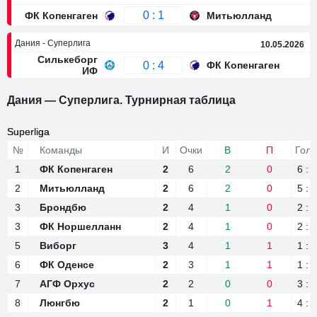
0 : 1
ФК Копенгаген
Митьюлланд
Дания - Суперлига
10.05.2026
Силькеборг
0 : 4
ФК Копенгаген
ИФ
Дания — Суперлига. Турнирная таблица
Superliga
Superliga
№
№
Команды
Команды
И
Очки
В
П
Гол
1
1
ФК Копенгаген
ФК Копенгаген
2
6
2
0
6 : 3
2
2
Митьюлланд
Митьюлланд
2
6
2
0
5 : 3
3
3
Брондбю
Брондбю
2
4
1
0
2 : 1
3
3
ФК Норшелланн
ФК Норшелланн
2
4
1
0
2 : 1
5
5
Виборг
Виборг
3
4
1
1
1 : 1
6
6
ФК Оденсе
ФК Оденсе
2
3
1
1
1 : 1
7
7
АГФ Орхус
АГФ Орхус
2
2
0
0
3 : 3
8
8
Люнгбю
Люнгбю
2
1
0
1
4 : 5