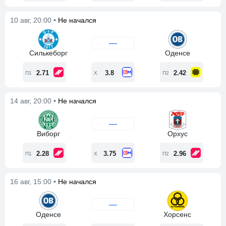
10 авг, 20:00 •
Не начался
—
Силькеборг
Оденсе
2.71
3.8
2.42
П1
Х
П2
14 авг, 20:00 •
Не начался
—
Виборг
Орхус
2.28
3.75
2.96
П1
Х
П2
16 авг, 15:00 •
Не начался
—
Оденсе
Хорсенс