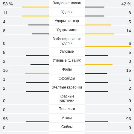
Владение мячом
58 %
42 %
Удары
11
8
Удары в створ
4
5
Удары мимо
8
14
Заблокированые
0
удары
6
Угловые
5
5
Угловые (1 тaйм)
2
3
Фолы
16
15
Офсайды
1
1
Жёлтые карточки
2
2
Красные
0
карточки
0
Пенальти
0
0
Атаки
96
96
Сейвы
0
0