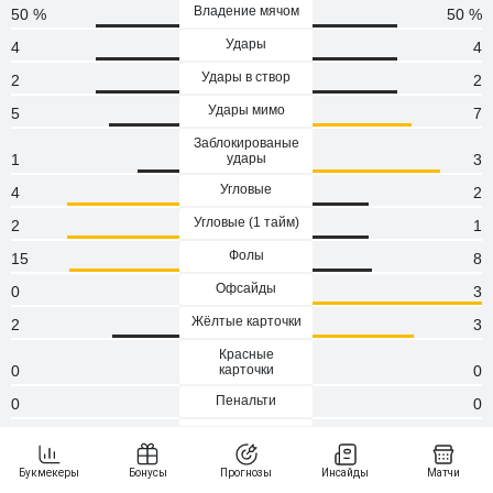
Владение мячом
50 %
50 %
Удары
4
4
Удары в створ
2
2
Удары мимо
5
7
Заблокированые
1
удары
3
Угловые
4
2
Угловые (1 тaйм)
2
1
Фолы
15
8
Офсайды
0
3
Жёлтые карточки
2
3
Красные
0
карточки
0
Пенальти
0
0
Атаки
72
72
Сейвы
0
0