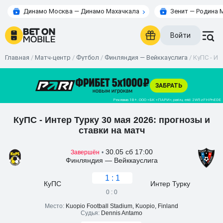
Динамо Москва — Динамо Махачкала
Зенит — Родина 
Войти
Главная
/
Матч-центр
/
Футбол
/
Финляндия — Вейккауслига
/
КуПС - Ин
КуПС - Интер Турку 30 мая 2026: прогнозы и
ставки на матч
30.05 сб 17:00
Завершён
•
Финляндия — Вейккауслига
1 : 1
КуПС
Интер Турку
0 : 0
Место:
Kuopio Football Stadium, Kuopio, Finland
Судья:
Dennis Antamo