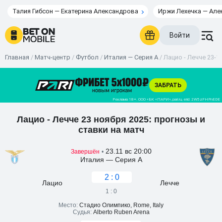
Талия Гибсон — Екатерина Александрова
Иржи Лехечка — Але
Войти
Главная
/
Матч-центр
/
Футбол
/
Италия — Серия А
/
Лацио - Лечче 23-11
Лацио - Лечче 23 ноября 2025: прогнозы и
ставки на матч
23.11 вс 20:00
Завершён
•
Италия — Серия А
2 : 0
Лацио
Лечче
1 : 0
Место:
Стадио Олимпико, Rome, Italy
Судья:
Alberto Ruben Arena