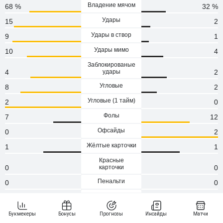
Владение мячом
68 %
32 %
Удары
15
2
Удары в створ
9
1
Удары мимо
10
4
Заблокированые
4
удары
2
Угловые
8
2
Угловые (1 тaйм)
2
0
Фолы
7
12
Офсайды
0
2
Жёлтые карточки
1
1
Красные
0
карточки
0
Пенальти
0
0
Атаки
121
95
Сейвы
1
6