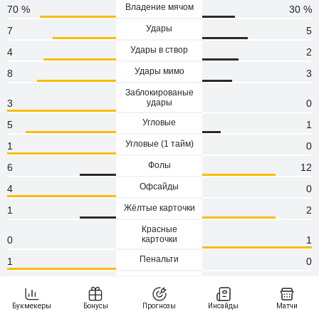
Владение мячом
70 %
30 %
Удары
7
5
Удары в створ
4
2
Удары мимо
8
3
Заблокированые
3
удары
0
Угловые
5
1
Угловые (1 тaйм)
1
0
Фолы
6
12
Офсайды
4
0
Жёлтые карточки
1
2
Красные
0
карточки
1
Пенальти
1
0
Атаки
140
77
Опасные атаки
53
19