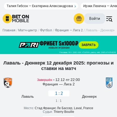
Талия Гибсон — Екатерина Александрова
Иржи Лехечка — Але
Войти
Главная
/
Матч-центр
/
Футбол
/
Франция — Лига 2
/
Лаваль - Дюнкерк 1
Лаваль - Дюнкерк 12 декабря 2025: прогнозы и
ставки на матч
12.12 пт 22:00
Завершён
•
Франция — Лига 2
1 : 2
Лаваль
Дюнкерк
1 : 1
Место:
Стад Францис Ле Бассер, Laval, France
Судья:
Thierry Bouille