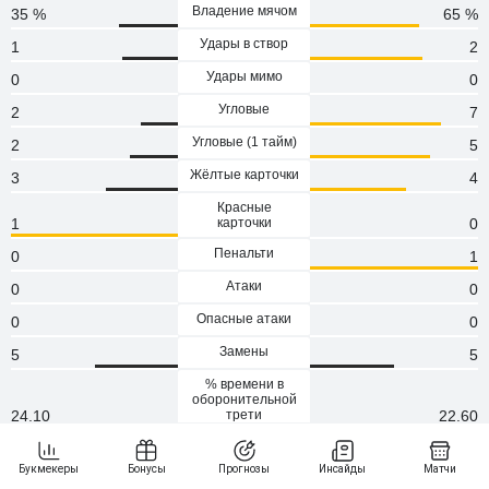
Владение мячом
35 %
65 %
Удары в створ
1
2
Удары мимо
0
0
Угловые
2
7
Угловые (1 тaйм)
2
5
Жёлтые карточки
3
4
Красные
1
карточки
0
Пенальти
0
1
Атаки
0
0
Опасные атаки
0
0
Замены
5
5
% времени в
оборонительной
24.10
трети
22.60
Кроссы
10
23
Точность кроссов
0.10
0.48