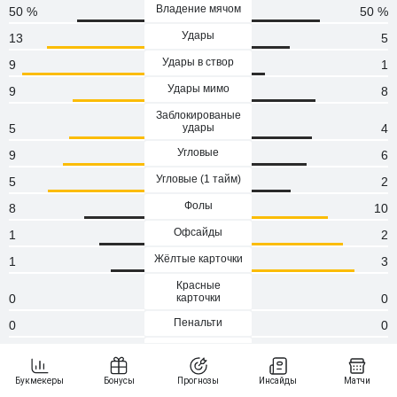
Владение мячом
50 %
50 %
Удары
13
5
Удары в створ
9
1
Удары мимо
9
8
Заблокированые
5
удары
4
Угловые
9
6
Угловые (1 тaйм)
5
2
Фолы
8
10
Офсайды
1
2
Жёлтые карточки
1
3
Красные
0
карточки
0
Пенальти
0
0
Атаки
83
59
Сейвы
0
0