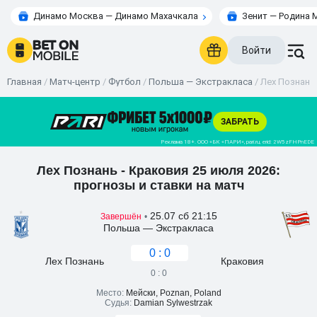
Динамо Москва — Динамо Махачкала
Зенит — Родина 
Войти
Главная
/
Матч-центр
/
Футбол
/
Польша — Экстракласа
/
Лех Познань 
Лех Познань - Краковия 25 июля 2026:
прогнозы и ставки на матч
25.07 сб 21:15
Завершён
•
Польша — Экстракласа
0 : 0
Лех Познань
Краковия
0 : 0
Место:
Мейски, Poznan, Poland
Судья:
Damian Sylwestrzak