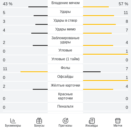
Владение мячом
43 %
57 %
Удары
5
11
Удары в створ
3
8
Удары мимо
4
7
Заблокированые
2
удары
4
Угловые
0
1
Угловые (1 тaйм)
0
0
Фолы
11
7
Офсайды
0
1
Жёлтые карточки
2
4
Красные
0
карточки
0
Пенальти
0
0
Атаки
87
107
Сейвы
4
1