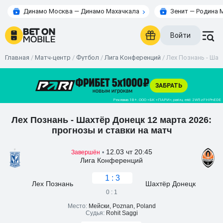
Динамо Москва — Динамо Махачкала
Зенит — Родина 
Войти
Главная
/
Матч-центр
/
Футбол
/
Лига Конференций
/
Лех Познань - Шах
Лех Познань - Шахтёр Донецк 12 марта 2026:
прогнозы и ставки на матч
12.03 чт 20:45
Завершён
•
Лига Конференций
1 : 3
Лех Познань
Шахтёр Донецк
0 : 1
Место:
Мейски, Poznan, Poland
Судья:
Rohit Saggi