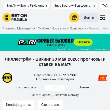
Энн Ли — Елена Рыбакина
Зизу Бергс — Бен Шелтон
Тейл
Войти
Главная
/
Матч-центр
/
Футбол
/
Норвегия — Элитсерия
/
Лиллестрём - 
Лиллестрём - Викинг 30 мая 2026: прогнозы и
ставки на матч
30.05 сб 17:00
Перенесён
•
Норвегия — Элитсерия
Лиллестрём
Викинг
—
Место:
Оросен, Lillestrom, Norway
Коэффициенты
Статистика