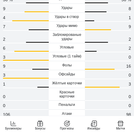
Удары
9
8
Удары в створ
4
1
Удары мимо
7
9
Заблокированые
2
удары
2
Угловые
6
2
Угловые (1 тaйм)
3
0
Фолы
9
16
Офсайды
3
0
Жёлтые карточки
1
3
Красные
0
карточки
0
Пенальти
0
0
Атаки
106
98
Сейвы
0
0
Опасные атаки
57
59