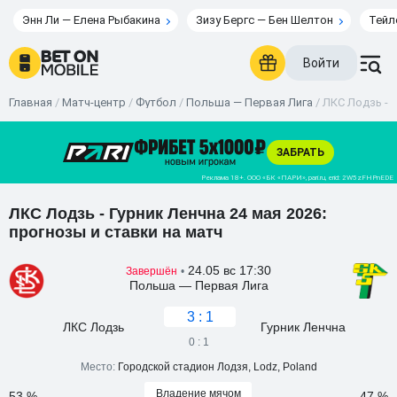
Энн Ли — Елена Рыбакина
Зизу Бергс — Бен Шелтон
Тейл
Войти
Главная
/
Матч-центр
/
Футбол
/
Польша — Первая Лига
/
ЛКС Лодзь - Г
ЛКС Лодзь - Гурник Ленчна 24 мая 2026:
прогнозы и ставки на матч
24.05 вс 17:30
Завершён
•
Польша — Первая Лига
3 : 1
ЛКС Лодзь
Гурник Ленчна
0 : 1
Место:
Городской стадион Лодзя, Lodz, Poland
Владение мячом
53 %
47 %