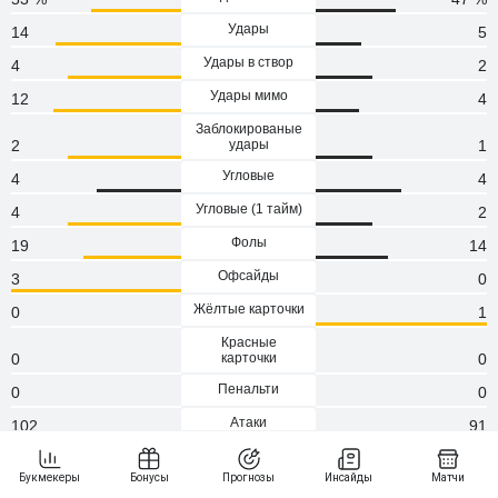
Удары
14
5
Удары в створ
4
2
Удары мимо
12
4
Заблокированые
2
удары
1
Угловые
4
4
Угловые (1 тaйм)
4
2
Фолы
19
14
Офсайды
3
0
Жёлтые карточки
0
1
Красные
0
карточки
0
Пенальти
0
0
Атаки
102
91
Сейвы
0
0
Опасные атаки
81
53