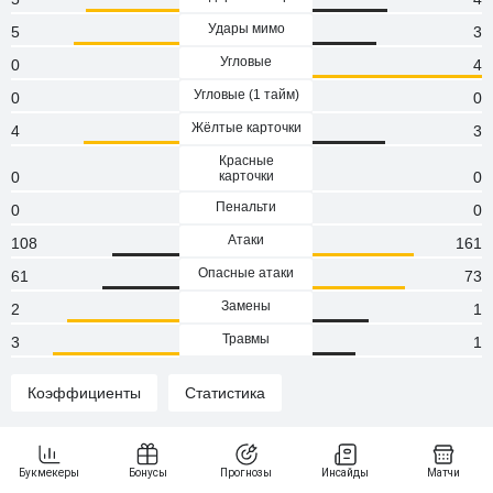
Удары мимо
5
3
Угловые
0
4
Угловые (1 тaйм)
0
0
Жёлтые карточки
4
3
Красные
0
карточки
0
Пенальти
0
0
Атаки
108
161
Опасные атаки
61
73
Замены
2
1
Травмы
3
1
Коэффициенты
Статистика
Статистика и результаты Ллапи Подуево - Приштина
Результаты личных встреч команд