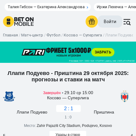
Талия Гибсон — Екатерина Александрова
Иржи Лехечка — Але
Войти
Главная
/
Матч-центр
/
Футбол
/
Косово — Суперлига
/
Ллапи Подуево -
Ллапи Подуево - Приштина 29 октября 2025:
прогнозы и ставки на матч
29.10 ср 15:00
Завершён
•
Косово — Суперлига
2 : 1
Ллапи Подуево
Приштина
1 : 0
Место:
Zahir Pajaziti City Stadium, Podujevo, Kosovo
Удары в створ
5
4