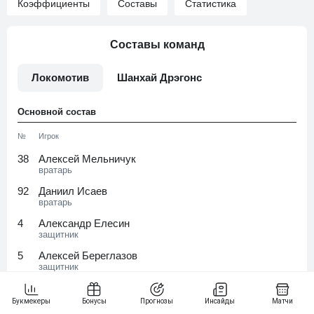
Коэффициенты
Составы
Статистика
Составы команд
Локомотив
Шанхай Дрэгонс
Основной состав
№
Игрок
38
Алексей Мельничук
вратарь
92
Даниил Исаев
вратарь
4
Александр Елесин
защитник
5
Алексей Береглазов
защитник
28
Грант Мартин
защитник