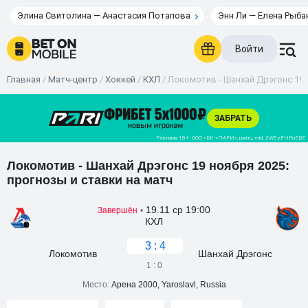
Элина Свитолина — Анастасия Потапова
Энн Ли — Елена Рыба
Войти
Главная
/
Матч-центр
/
Хоккей
/
КХЛ
/
Локомотив - Шанхай Дрэгонс 19-1
Локомотив - Шанхай Дрэгонс 19 ноября 2025:
прогнозы и ставки на матч
19.11 ср 19:00
Завершён
•
КХЛ
3 : 4
Локомотив
Шанхай Дрэгонс
1 : 0
Место:
Арена 2000, Yaroslavl, Russia