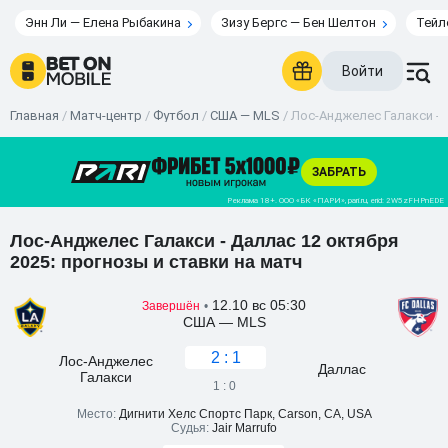
Энн Ли — Елена Рыбакина
Зизу Бергс — Бен Шелтон
Тейл
Войти
Главная
/
Матч-центр
/
Футбол
/
США — MLS
/
Лос-Анджелес Галакси - Д
Лос-Анджелес Галакси - Даллас 12 октября
2025: прогнозы и ставки на матч
12.10 вс 05:30
Завершён
•
США — MLS
2 : 1
Лос-Анджелес
Даллас
Галакси
1 : 0
Место:
Дигнити Хелс Спортс Парк, Carson, CA, USA
Судья:
Jair Marrufo