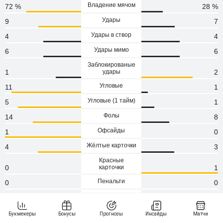
Владение мячом
72 %
28 %
Удары
9
7
Удары в створ
4
4
Удары мимо
6
6
Заблокированые
1
удары
2
Угловые
11
1
Угловые (1 тaйм)
5
1
Фолы
14
8
Офсайды
1
0
Жёлтые карточки
4
3
Красные
0
карточки
1
Пенальти
0
0
Атаки
88
60
Сейвы
2
2