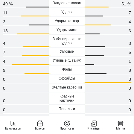
Владение мячом
49 %
51 %
Удары
11
7
Удары в створ
3
4
Удары мимо
13
6
Заблокированые
4
удары
3
Угловые
7
5
Угловые (1 тaйм)
4
1
Фолы
9
8
Офсайды
0
3
Жёлтые карточки
0
0
Красные
0
карточки
0
Пенальти
0
0
Атаки
102
106
Сейвы
3
2