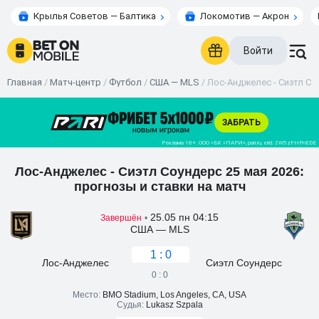
Крылья Советов — Балтика
Локомотив — Акрон
Войти
Главная
/
Матч-центр
/
Футбол
/
США — MLS
/
Лос-Анджелес - Сиэтл Соу
Лос-Анджелес - Сиэтл Соундерс 25 мая 2026:
прогнозы и ставки на матч
25.05 пн 04:15
Завершён
•
США — MLS
1 : 0
Лос-Анджелес
Сиэтл Соундерс
0 : 0
Место:
BMO Stadium, Los Angeles, CA, USA
Судья:
Lukasz Szpala