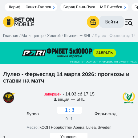
Шериф — Санкт-Галлен
Борац Баня-Лука — МЛ Витебск
Б
Войти
Главная
/
Матч-центр
/
Хоккей
/
Швеция — SHL
/
Лулео - Ферьестад 14-0
Лулео - Ферьестад 14 марта 2026: прогнозы и
ставки на матч
14.03 сб 17:15
Завершён
•
Швеция — SHL
1 : 3
Лулео
Ферьестад
0 : 1
Место:
КООП Норрботтен Арена, Lulea, Sweden
Удаления
1
1