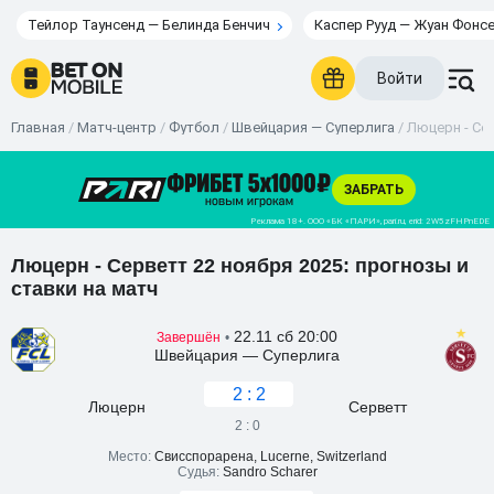
Тейлор Таунсенд — Белинда Бенчич
Каспер Рууд — Жуан Фонс
Войти
Главная
/
Матч-центр
/
Футбол
/
Швейцария — Суперлига
/
Люцерн - Сер
Люцерн - Серветт 22 ноября 2025: прогнозы и
ставки на матч
22.11 сб 20:00
Завершён
•
Швейцария — Суперлига
2 : 2
Люцерн
Серветт
2 : 0
Место:
Свисспорарена, Lucerne, Switzerland
Судья:
Sandro Scharer