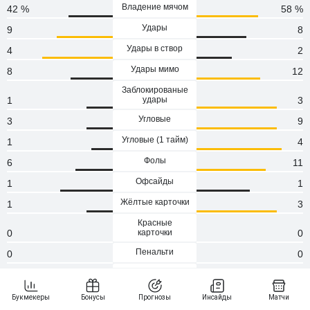
Владение мячом
42 %
58 %
Удары
9
8
Удары в створ
4
2
Удары мимо
8
12
Заблокированые
1
удары
3
Угловые
3
9
Угловые (1 тaйм)
1
4
Фолы
6
11
Офсайды
1
1
Жёлтые карточки
1
3
Красные
0
карточки
0
Пенальти
0
0
Атаки
87
131
Сейвы
2
2