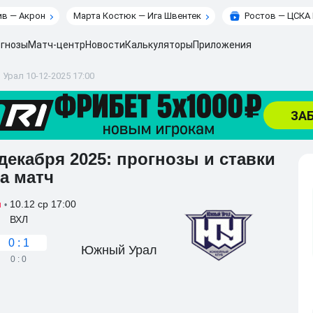
в — Акрон
Марта Костюк — Ига Швентек
Ростов — ЦСКА
гнозы
Матч-центр
Новости
Калькуляторы
Приложения
Урал 10-12-2025 17:00
декабря 2025: прогнозы и ставки
а матч
10.12 ср 17:00
н
•
ВХЛ
0 : 1
Южный Урал
0 : 0