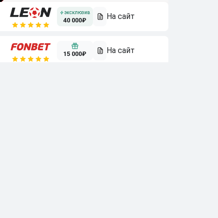
40 000₽
15 000₽
3 000₽
10 000₽
Смотреть всех
Бонусы букмекеров
10 000₽