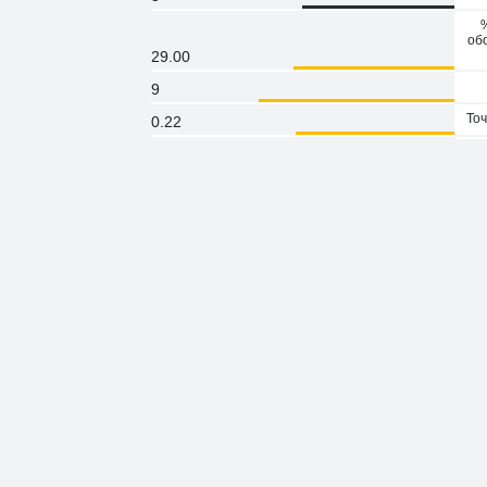
об
29.00
9
Точ
0.22
8
0.79
1.22
Коэффициенты
Составы
Статистика
Составы команд
Мальмё
Хаммарбю
Основной состав