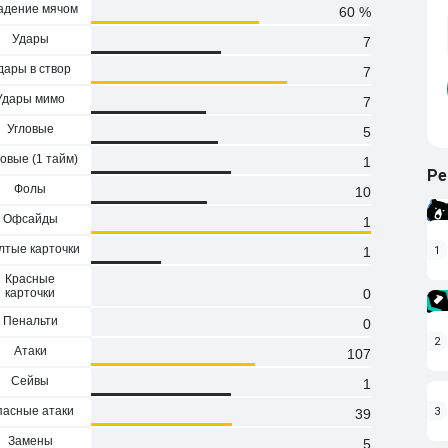
адение мячом
60 %
Удары
7
дары в створ
7
Удары мимо
7
Угловые
5
ловые (1 тaйм)
1
Ре
Фолы
10
Офсайды
1
лтые карточки
1
1
Красные
карточки
0
Пенальти
0
2
Атаки
107
Сейвы
1
пасные атаки
3
39
Замены
5