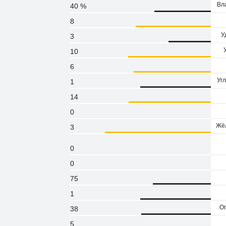
Вл
40 %
8
У
3
10
6
Уг
1
14
0
Жё
3
0
0
75
1
О
38
5