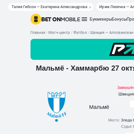
Талия Гибсон — Екатерина Александрова
Иржи Лехечка — А
Букмекеры
Бонусы
Про
Главная
/
Матч-центр
/
Футбол
/
Швеция — Аллсвенскан
Мальмё - Хаммарбю 27 октя
Завершё
Швеция
Мальмё
Место:
Эледа 
Судья: