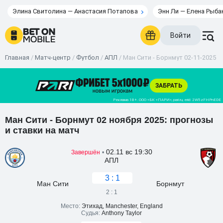
Элина Свитолина — Анастасия Потапова
Энн Ли — Елена Рыба
Войти
Главная
/
Матч-центр
/
Футбол
/
АПЛ
/
Ман Сити - Борнмут 02-11-2025 1
Ман Сити - Борнмут 02 ноября 2025: прогнозы
и ставки на матч
02.11 вс 19:30
Завершён
•
АПЛ
3 : 1
Ман Сити
Борнмут
2 : 1
Место:
Этихад, Manchester, England
Судья:
Anthony Taylor