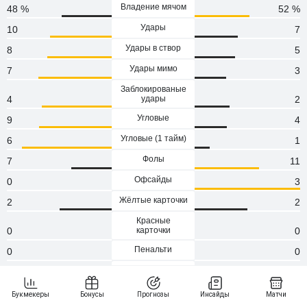
Владение мячом
48 %
52 %
Удары
10
7
Удары в створ
8
5
Удары мимо
7
3
Заблокированые
4
удары
2
Угловые
9
4
Угловые (1 тaйм)
6
1
Фолы
7
11
Офсайды
0
3
Жёлтые карточки
2
2
Красные
0
карточки
0
Пенальти
0
0
Атаки
101
109
Сейвы
4
4