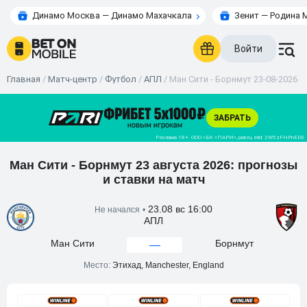
Динамо Москва — Динамо Махачкала
Зенит — Родина 
Войти
Главная
/
Матч-центр
/
Футбол
/
АПЛ
/
Ман Сити - Борнмут 23-08-2026 1
Ман Сити - Борнмут 23 августа 2026: прогнозы
и ставки на матч
23.08 вс 16:00
Не начался
•
АПЛ
Ман Сити
Борнмут
—
Место:
Этихад, Manchester, England