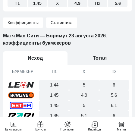
П1
1.45
Х
4.9
П2
5.6
Коэффициенты
Статистика
Матч Ман Сити — Борнмут 23 августа 2026:
коэффициенты букмекеров
Исход
Тотал
БУКМЕКЕР
П1
Х
П2
1.44
5
6
1.45
4.9
5.6
1.45
5
6.1
1.45
5.1
6
1.46
5.04
6.15