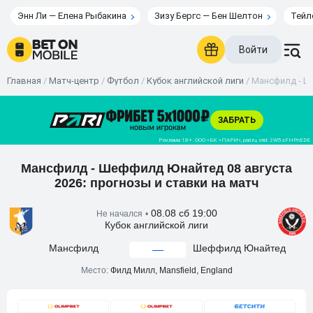
Энн Ли — Елена Рыбакина
Зизу Бергс — Бен Шелтон
Тейл
Войти
Главная
/
Матч-центр
/
Футбол
/
Кубок английской лиги
/
Мансфилд - Ше
Мансфилд - Шеффилд Юнайтед 08 августа
2026: прогнозы и ставки на матч
08.08 сб 19:00
Не начался
•
Кубок английской лиги
Мансфилд
Шеффилд Юнайтед
—
Место:
Филд Милл, Mansfield, England