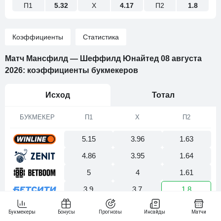
П1
5.32
Х
4.17
П2
1.8
Коэффициенты
Статистика
Матч Мансфилд — Шеффилд Юнайтед 08 августа
2026: коэффициенты букмекеров
Исход
Тотал
БУКМЕКЕР
П1
Х
П2
5.15
3.96
1.63
4.86
3.95
1.64
5
4
1.61
3.9
3.7
1.8
5.32
4.17
1.61