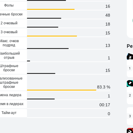
Фолы
16
ачные броски
48
2 очковый
18
3 очковый
15
Макс. очков
подряд
13
Ре
Наибольший
отрыв
1
Штрафные
1
броски
15
ализованные
штрафные
броски
83.3 %
мена лидера
1
2
емя в лидерах
00:17
Тайм-аут
0
3