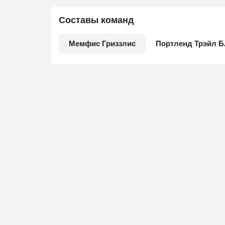
Составы команд
Мемфис Гриззлис
Портленд Трэйл Б
Основной состав
№
Игрок
-
Джейлен Уэллс
SG
5
Винсе Уильямс
SG
8
Джарен Джексон Джуниор
Center
14
Зак Эдей
Center
23
Седрик Кауард
SG
Запасные