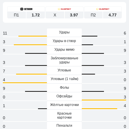
П1
1.72
Х
3.97
П2
4.77
Удары
11
6
Удары в створ
3
1
Удары мимо
9
9
Заблокированые
3
удары
3
Угловые
7
3
Угловые (1 тaйм)
4
0
Фолы
9
9
Офсайды
0
3
Жёлтые карточки
1
4
Красные
0
карточки
0
Пенальти
0
0