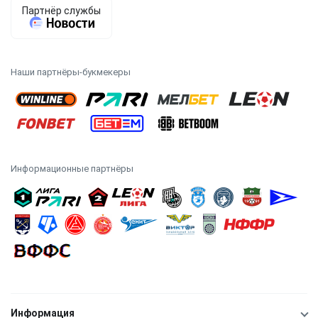
Наши партнёры-букмекеры
Информационные партнёры
Информация