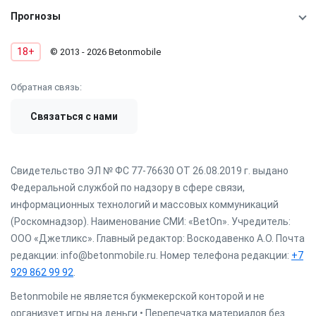
Прогнозы
18+
© 2013 - 2026 Betonmobile
Обратная связь:
Связаться с нами
Свидетельство ЭЛ № ФС 77-76630 ОТ 26.08.2019 г. выдано
Федеральной службой по надзору в сфере связи,
информационных технологий и массовых коммуникаций
(Роскомнадзор). Наименование СМИ: «BetOn». Учредитель:
ООО «Джетликс». Главный редактор: Воскодавенко А.О. Почта
редакции: info@betonmobile.ru. Номер телефона редакции:
+7
929 862 99 92
.
Betonmobile не является букмекерской конторой и не
организует игры на деньги • Перепечатка материалов без