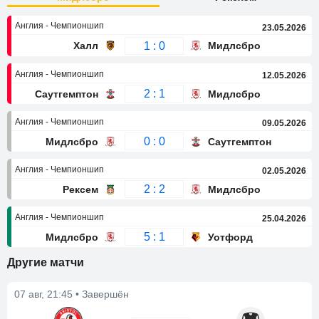
Англия - Чемпионшип
23.05.2026
1 : 0
Халл
Мидлсбро
Англия - Чемпионшип
12.05.2026
2 : 1
Саутгемптон
Мидлсбро
Англия - Чемпионшип
09.05.2026
0 : 0
Мидлсбро
Саутгемптон
Англия - Чемпионшип
02.05.2026
2 : 2
Рексем
Мидлсбро
Англия - Чемпионшип
25.04.2026
5 : 1
Мидлсбро
Уотфорд
Другие матчи
07 авг, 21:45 • Завершён