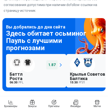
согласования допустима при наличии dofollow-ссылки на
страницу-источник
1.87
Баттл
Крылья Советов
Роста
Балтика
06:30
PFL
15:30
РПЛ