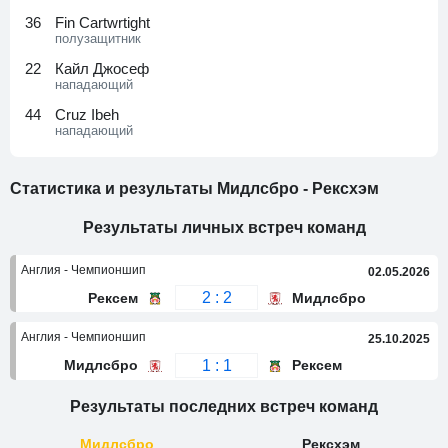
36
Fin Cartwrtight
полузащитник
22
Кайл Джосеф
нападающий
44
Cruz Ibeh
нападающий
Статистика и результаты Мидлсбро - Рексхэм
Результаты личных встреч команд
Англия - Чемпионшип
02.05.2026
2 : 2
Рексем
Мидлсбро
Англия - Чемпионшип
25.10.2025
1 : 1
Мидлсбро
Рексем
Результаты последних встреч команд
Мидлсбро
Рексхэм