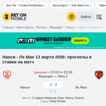
Энн Ли — Елена Рыбакина
Зизу Бергс — Бен Шелтон
Тейл
Войти
Главная
/
Матч-центр
/
Футбол
/
Франция — Лига 2
/
Нанси - Ле Ман 13-0
Нанси - Ле Ман 13 марта 2026: прогнозы и
ставки на матч
13.03 пт 22:00
Завершён
•
Франция — Лига 2
2 : 4
Нанси
Ле Ман
1 : 1
Место:
Стадион Марсель Пико, Nancy, France
Судья:
Eddy Rosier