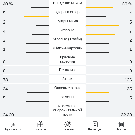
Владение мячом
40 %
60 %
Удары в створ
5
4
Удары мимо
2
5
Угловые
4
7
Угловые (1 тaйм)
2
2
Жёлтые карточки
1
1
Красные
0
карточки
0
Пенальти
0
0
Атаки
78
126
Опасные атаки
34
35
Замены
5
5
% времени в
оборонительной
24.20
трети
32.30
Кроссы
8
10
Точность кроссов
0.13
0.20