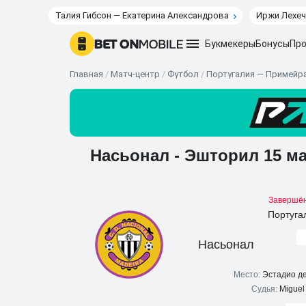
Талия Гибсон — Екатерина Александрова
Иржи Лехеч
Букмекеры
Бонусы
Про
Главная
/
Матч-центр
/
Футбол
/
Португалия — Примейр
Насьонал - Эшторил 15 ма
Завершё
Португа
Насьонал
Место:
Эстадио де
Судья:
Miguel