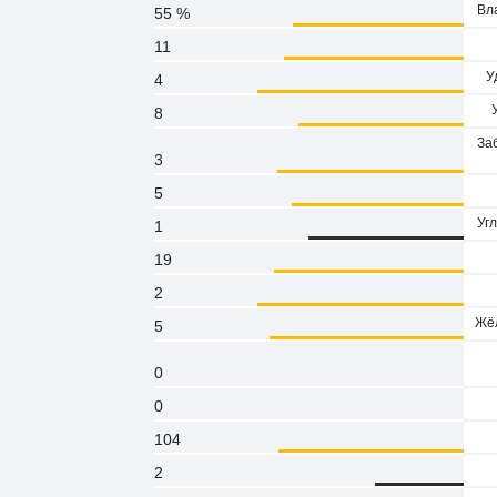
Вл
55 %
11
У
4
8
За
3
5
Уг
1
19
2
Жё
5
0
0
104
2