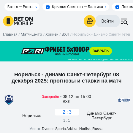
Баттл — Роста
Крылья Советов — Балтика
Локом
Войти
Главная
/
Матч-центр
/
Хоккей
/
ВХЛ
/
Норильск - Динамо Санкт-Петербу
Норильск - Динамо Санкт-Петербург 08
декабря 2025: прогнозы и ставки на матч
08.12 пн 15:00
Завершён
•
ВХЛ
2 : 3
Динамо Санкт-
Норильск
Петербург
1 : 1
Место:
Dvorets Sporta Arktika, Norilsk, Russia