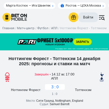
Марта Костюк — Ига Швентек
Ростов — ЦСКА Москва
Войти
Главная
/
Матч-центр
/
Футбол
/
АПЛ
/
Ноттингем Форест - Тоттенхэм 1
Ноттингем Форест - Тоттенхэм 14 декабря
2025: прогнозы и ставки на матч
14.12 вс 17:00
Завершён
•
АПЛ
3 : 0
Ноттингем Форест
Тоттенхэм
1 : 0
Место:
Сити Граунд, Nottingham, England
Судья:
Samuel Barrott