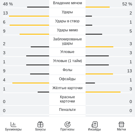
Владение мячом
48 %
52 %
Удары
13
2
Удары в створ
6
1
Удары мимо
9
5
Заблокированые
2
удары
3
Угловые
3
3
Угловые (1 тaйм)
1
1
Фолы
9
13
Офсайды
4
1
Жёлтые карточки
1
3
Красные
0
карточки
0
Пенальти
0
0
Атаки
99
111
Сейвы
1
3