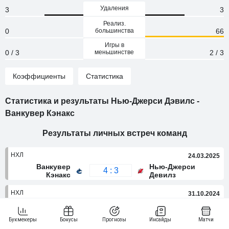
Удаления
3
3
Реализ.
0
большинства
66
Игры в
0 / 3
меньшинстве
2 / 3
Коэффициенты
Статистика
Статистика и результаты Нью-Джерси Дэвилс -
Ванкувер Кэнакс
Результаты личных встреч команд
НХЛ
24.03.2025
Ванкувер
Нью-Джерси
4 : 3
Кэнакс
Девилз
НХЛ
31.10.2024
Нью-Джерси
Ванкувер
6 : 0
Девилз
Кэнакс