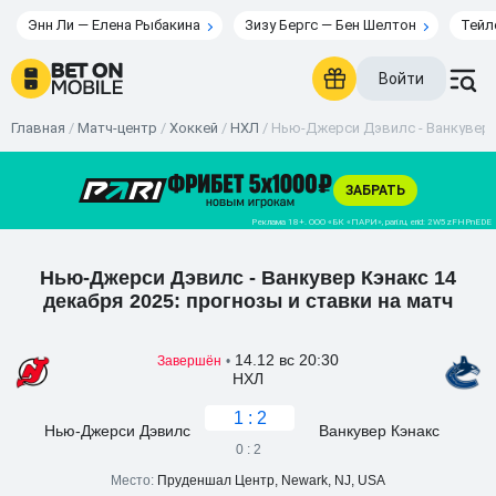
Энн Ли — Елена Рыбакина
Зизу Бергс — Бен Шелтон
Тейл
Войти
Главная
/
Матч-центр
/
Хоккей
/
НХЛ
/
Нью-Джерси Дэвилс - Ванкувер К
Нью-Джерси Дэвилс - Ванкувер Кэнакс 14
декабря 2025: прогнозы и ставки на матч
14.12 вс 20:30
Завершён
•
НХЛ
1 : 2
Нью-Джерси Дэвилс
Ванкувер Кэнакс
0 : 2
Место:
Пруденшал Центр, Newark, NJ, USA