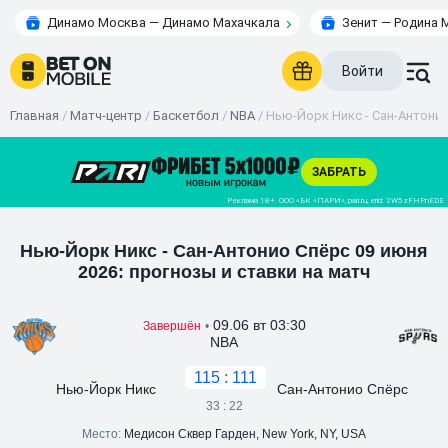
Динамо Москва — Динамо Махачкала
Зенит — Родина 
Войти
Главная
/
Матч-центр
/
Баскетбол
/
NBA
/
Нью-Йорк Никс - Сан-Антонио 
Нью-Йорк Никс - Сан-Антонио Спёрс 09 июня
2026: прогнозы и ставки на матч
09.06 вт 03:30
Завершён
•
NBA
115 : 111
Нью-Йорк Никс
Сан-Антонио Спёрс
33 : 22
Место:
Медисон Сквер Гарден, New York, NY, USA