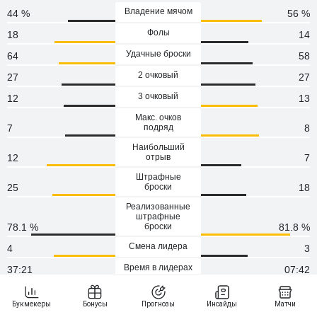
Владение мячом
44 %
56 %
Фолы
18
14
Удачные броски
64
58
2 очковый
27
27
3 очковый
12
13
Макс. очков
7
подряд
8
Наибольший
12
отрыв
7
Штрафные
25
броски
18
Реализованные
штрафные
78.1 %
броски
81.8 %
Смена лидера
4
3
Время в лидерах
37:21
07:42
Тайм-аут
0
2